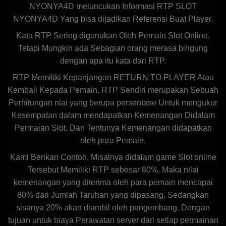
NYONYA4D meluncukan Informasi RTP SLOT
NYONYA4D Yang bisa dijadikan Referensi Buat Player.
Kata RTP Sering digunakan Oleh Pemain Slot Online,
Tetapi Mungkin ada Sebagian orang merasa bingung
dengan apa itu kata dari RTP.
RTP Memiliki Kepanjangan RETURN TO PLAYER Atau
Kembali Kepada Pemain. RTP Sendiri merupakan Sebuah
Perhitungan nlai yang berupa persentase Untuk mengukur
Kesempatan dalam mendapatkan Kemenangan Didalam
Permaian Slot. Dan Tentunya Kemenangan didapatkan
oleh para Pemain.
Kami Berikan Contoh, Misalnya didalam game Slot online
Tersebut Memiliki RTP sebesar 80%, Maka nilai
kemenangan yang diterima oleh para pemain mencapai
80% dari Jumlah Taruhan yang dipasang, Sedangkan
sisanya 20% akan diambil oleh pengembang. Dengan
tujuan untuk biaya Perawatan server dari setiap permainan