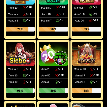
OFF
OFF
ON
Auto 10
Manual 3
Manual 7
OFF
OFF
ON
Manual 7
Auto 10
Auto 100
ON
ON
OFF
Manual 5
Manual 7
Auto 20
78%
56%
59%
OFF
OFF
OFF
Manual 9
Auto 20
Manual 10
ON
OFF
OFF
Auto 10
Auto 50
Manual 7
OFF
ON
ON
Auto 10
Auto 30
Manual 3
95%
89%
68%