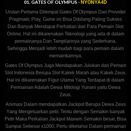
01. GATES OF OLYMPUS -
NYONYA4D
Urutan Pertama Ditempat Gates Of Olympus Dari Provider
Pragmatic Play, Game ini Bisa Dibilang Paling Sukses
Dan Banyak Mendapat Perhatian dari Para Pemain Slot
Online. Hal ini dikarenakan Teknologi yang ada di dalam
permainanya Dan Tampilannya yang Sederhana,
Sehingga Menjadi lebih mudah bagi para pemain dalam
memainkannya.
Gates Of Olympus Juga Mendapakan Julukan dari Pemain
Slot Indonesia Berupa Slot Kakek Marah atau Kakek Zeus.
Hal ini dikarenakan Figur Utama Yang Terdapat di dalam
Permainan Adalah Dewa Mitologi Yunani yaitu Dewa
Zeus.
Animasi Dalam mendapatkan Jackpot Berupa Dewa Zeus
Yang Mengeluarkan petir, Tentu dengan Semakin banyak
Petir Maka Perkalian Jackpot Maxwin Semakin besar, Bisa
Sampai Sebesar x1000, Perlu diketahui Dalam permainan