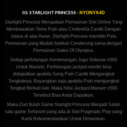
03. STARLIGHT PRINCESS -
NYONYA4D
Starlight Princess Merupakan Permainan Slot Online Yang
Membawakan Tema Putri atau Cinderella Cantik Dengan
istana di atas Awan. Starlight Princess memiliki Pola
Permainan yang Mudah bahkan Cenderung sama dengan
Permainan Gates Of Olympus.
Setiap perhitungan Kemenangan Juga Sebesar x500
Untuk Maxwin, Perhitungan jackpot sendiri bisa
didapatkan apabila Sang Putri Cantik Mengangkat
Tongkatnya, Bayangkan saja apabila Putri mengangkat
Tongkat Berkali kali, Maka Nilai Jackpot Maxwin x500
Tersebut Bisa Anda Dapatkan.
Maka Dari Itulah Game Starlight Princess Menjadi Salah
satu game Terfavorit yang ada di Slot Pragmatic Play yang
Kami Rekomendasikan Untuk Dimainkan.