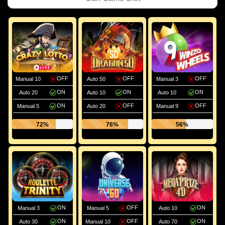
OFF
OFF
OFF
Manual 10
Auto 50
Manual 3
ON
ON
ON
Auto 20
Auto 10
Auto 10
ON
OFF
OFF
Manual 5
Auto 20
Manual 9
72%
76%
56%
ON
OFF
ON
Manual 3
Manual 5
Auto 10
ON
OFF
ON
Auto 30
Manual 10
Auto 70