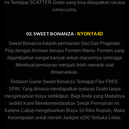
ini Terdapat SCATTER Gratis yang bisa didapatkan secara
cuma-cuma.
02. SWEET BONANZA -
NYONYA4D
Sweet Bonanza Adalah permainan Slot Dari Pragmatic
Play dengan Animasi berupa Permen Manis. Permen yang
digambarkan sangat banyak sekali macamnya sehingga
Membuat permainan menjadi lebih menarik saat
dimainankan.
Didalam Game Sweet Bonanza Terdapat Fitur FREE
SPIN. Yang dimana mendapatkan putaran Gratis tanpa
mengeluarkan biaya sedikitpun. Bagi Anda yang Modalnya
sedikit Kami Merekomendasikan Sekali Permainan ini.
Karena Cukup mengeluarkan Biaya 10 Ribu Rupiah, Maka
Kesempatan untuk meraih Jackpot x200 Terbuka Lebar.